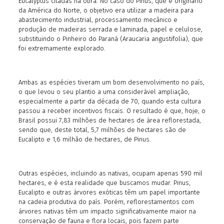
Eucalyptus citadas na obra. No caso do Pinus, que é originário
da América do Norte, o objetivo era utilizar a madeira para
abastecimento industrial, processamento mecânico e
produção de madeiras serrada e laminada, papel e celulose,
substituindo o Pinheiro do Paraná (Araucaria angustifolia), que
foi extremamente explorado.
Ambas as espécies tiveram um bom desenvolvimento no país,
o que levou o seu plantio a uma considerável ampliação,
especialmente a partir da década de 70, quando esta cultura
passou a receber incentivos fiscais. O resultado é que, hoje, o
Brasil possui 7,83 milhões de hectares de área reflorestada,
sendo que, deste total, 5,7 milhões de hectares são de
Eucalipto e 1,6 milhão de hectares, de Pinus.
Outras espécies, incluindo as nativas, ocupam apenas 590 mil
hectares, e é esta realidade que buscamos mudar. Pinus,
Eucalipto e outras árvores exóticas têm um papel importante
na cadeia produtiva do país. Porém, reflorestamentos com
árvores nativas têm um impacto significativamente maior na
conservação de fauna e flora locais, pois fazem parte