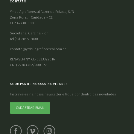
CONTATO
Ymbu Agroflorestal Fazenda Pelada, S/N
Zona Rural | Caridade - CE
CEP: 62730-000
Secretária: Gercina Flor
Tel (85) 9.8519-8800
contato@ymbuagroflorestal.com.br
RENASEM N° CE-03333/2016
CNPJ 22.873.462/0001-56
ACOMPANHE NOSSAS NOVIDADES
Inscreva-se na nossa newsletter e fique por dentro das novidades.
CADASTRAR EMAIL