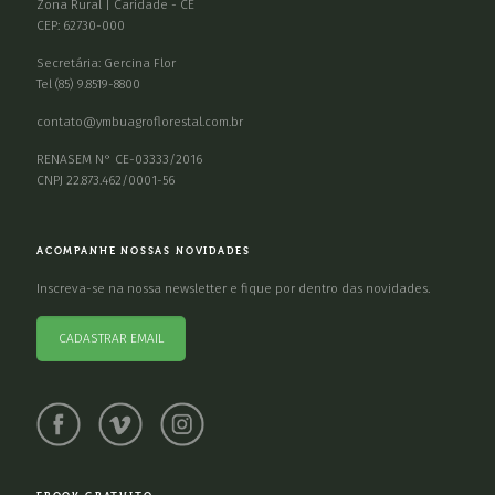
Zona Rural | Caridade - CE
CEP: 62730-000
Secretária: Gercina Flor
Tel (85) 9.8519-8800
contato@ymbuagroflorestal.com.br
RENASEM N° CE-03333/2016
CNPJ 22.873.462/0001-56
ACOMPANHE NOSSAS NOVIDADES
Inscreva-se na nossa newsletter e fique por dentro das novidades.
CADASTRAR EMAIL