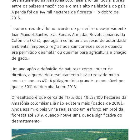
desmatamento na Amazônia colombiana foi um dos maiores
entre os países amazônicos e o mais alto na história do país.
A perda foi de 144 mil hectares de floresta — o dobro de
2016.
Isso ocorreu devido ao acordo de paz entre o ex-presidente
Juan Manuel Santos e as Forças Armadas Revolucionárias da
Colômbia (Farc), que agiam como uma espécie de autoridade
ambiental, impondo regras aos camponeses sobre quando
era permitido desmatar ou queimar para agricultura e criação
de gado.
Um ano após a definição da natureza como um ser de
direitos, a queda do desmatamento havia reduzido muito
pouco – apenas 4%. A grilagem foi a grande responsável por
quase 50% da derrubada em 2018.
O resultado é que cerca de 11,7% dos 48.529.100 hectares da
Amazônia colombiana já não existem mais (dados de 2018).
Ainda assim, o país vinha realizando um esforço em prol da
floresta até 2019, quando houve uma queda significativa do
desmatamento.