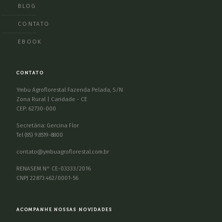
BLOG
CONTATO
EBOOK
CONTATO
Ymbu Agroflorestal Fazenda Pelada, S/N
Zona Rural | Caridade - CE
CEP: 62730-000
Secretária: Gercina Flor
Tel (85) 9.8519-8800
contato@ymbuagroflorestal.com.br
RENASEM N° CE-03333/2016
CNPJ 22.873.462/0001-56
ACOMPANHE NOSSAS NOVIDADES