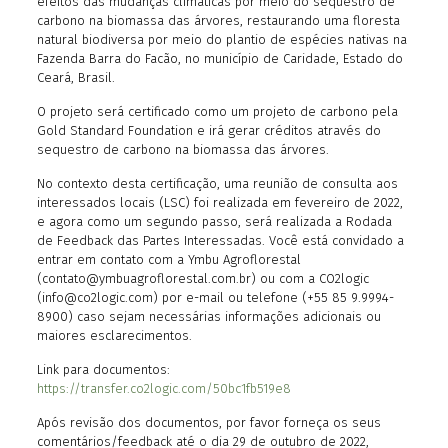
efeitos das mudanças climáticas por meio do sequestro de
carbono na biomassa das árvores, restaurando uma floresta
natural biodiversa por meio do plantio de espécies nativas na
Fazenda Barra do Facão, no município de Caridade, Estado do
Ceará, Brasil.
O projeto será certificado como um projeto de carbono pela
Gold Standard Foundation e irá gerar créditos através do
sequestro de carbono na biomassa das árvores.
No contexto desta certificação, uma reunião de consulta aos
interessados ​​locais (LSC) foi realizada em fevereiro de 2022,
e agora como um segundo passo, será realizada a Rodada
de Feedback das Partes Interessadas. Você está convidado a
entrar em contato com a Ymbu Agroflorestal
(contato@ymbuagroflorestal.com.br) ou com a CO2logic
(info@co2logic.com) por e-mail ou telefone (+55 85 9.9994-
8900) caso sejam necessárias informações adicionais ou
maiores esclarecimentos.
Link para documentos:
https://transfer.co2logic.com/50bc1fb519e8
Após revisão dos documentos, por favor forneça os seus
comentários/feedback até o dia 29 de outubro de 2022,